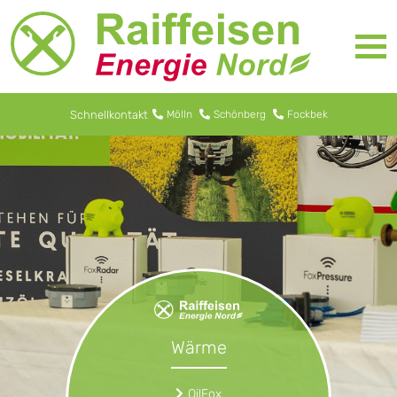
Schnellkontakt
Mölln
Schönberg
Fockbek
Wärme
OilFox