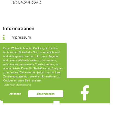
Fax 04344 339 3
Informationen
Impressum
Datenschutz
Diese Webseite benutzt Cookies, die für den
Nutzungsbedingungen
technischen Betrieb der Seite erforderlich sind
und stets gesetzt werden. Um unser Angebot
AGB
und unsere Webseite weiter zu verbessern,
möchten wir gern weitere Cookies setzen, um
anonymisierte Daten für Statistiken und Analysen
Social Media
zu erfassen. Diese werden jedoch nur mit Ihrer
Zustimmung gesetzt. Weitere Informationen zu
Cookies erhalten Sie in unserer
Datenschutzerklärung
Ablehnen
Einverstanden
Instagram
Facebook