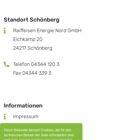
Standort Schönberg
Raiffeisen Energie Nord GmbH
Eichkamp 20
24217 Schönberg
Telefon 04344 120 3
Fax 04344 339 3
Informationen
Impressum
Datenschutz
Diese Webseite benutzt Cookies, die für den
Nutzungsbedingungen
technischen Betrieb der Seite erforderlich sind
und stets gesetzt werden. Um unser Angebot