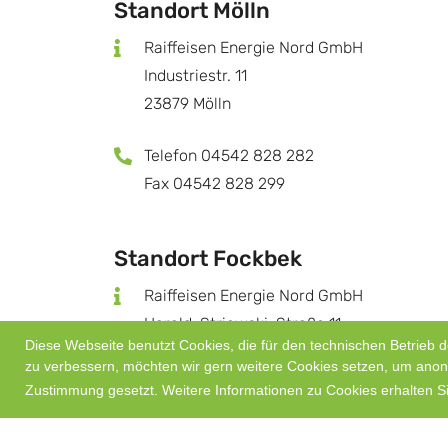
Standort Mölln
Raiffeisen Energie Nord GmbH
Industriestr. 11
23879 Mölln
Telefon 04542 828 282
Fax 04542 828 299
Standort Fockbek
Raiffeisen Energie Nord GmbH
Harald-Striewski-Straße 11
Diese Webseite benutzt Cookies, die für den technischen Betrieb d
24787 Fockbek
zu verbessern, möchten wir gern weitere Cookies setzen, um anony
Zustimmung gesetzt. Weitere Informationen zu Cookies erhalten S
Telefon 04331 665990
Fax 04331 6659917