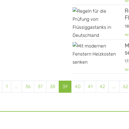
w
R
F
18
w
M
s
17
w
1
...
36
37
38
39
40
41
42
...
62