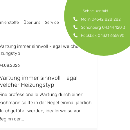
Schnellkontakt
Mölln
04542 828 282
mierstoffe
Über uns
Service
Schönberg
04344 120 3
Fockbek
04331 665990
04.08.2026
Wartung immer sinnvoll - egal
welcher Heizungstyp
Eine professionelle Wartung durch einen
Fachmann sollte in der Regel einmal jährlich
durchgeführt werden, idealerweise vor
Beginn der...