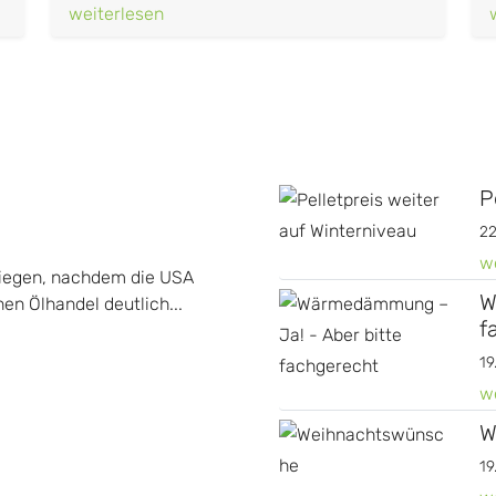
weiterlesen
P
22
w
tiegen, nachdem die USA
W
n Ölhandel deutlich...
f
19
w
W
19