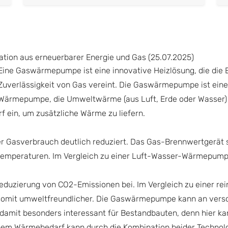
tion aus erneuerbarer Energie und Gas (25.07.2025)
Eine Gaswärmepumpe ist eine innovative Heizlösung, die die E
Zuverlässigkeit von Gas vereint. Die Gaswärmepumpe ist eine
Wärmepumpe, die Umweltwärme (aus Luft, Erde oder Wasser) 
f ein, um zusätzliche Wärme zu liefern.
Gasverbrauch deutlich reduziert. Das Gas-Brennwertgerät sor
peraturen. Im Vergleich zu einer Luft-Wasser-Wärmepumpe is
 Reduzierung von CO2-Emissionen bei. Im Vergleich zu einer 
t somit umweltfreundlicher. Die Gaswärmepumpe kann an ve
mit besonders interessant für Bestandbauten, denn hier kan
hem Wärmebedarf kann durch die Kombination beider Technol