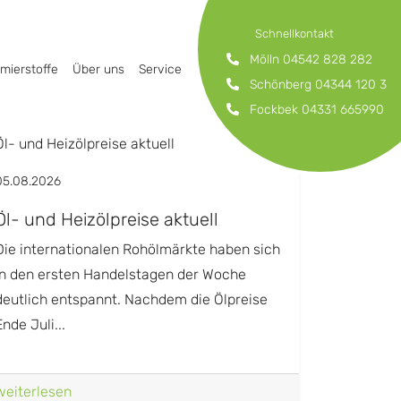
Schnellkontakt
Mölln
04542 828 282
mierstoffe
Über uns
Service
Schönberg
04344 120 3
Fockbek
04331 665990
05.08.2026
Öl- und Heizölpreise aktuell
Die internationalen Rohölmärkte haben sich
in den ersten Handelstagen der Woche
deutlich entspannt. Nachdem die Ölpreise
Ende Juli...
weiterlesen