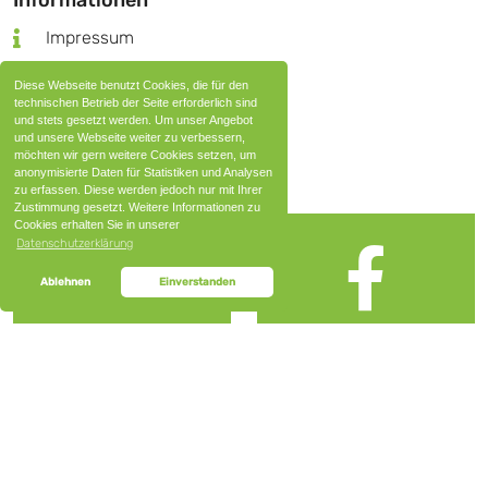
Informationen
Impressum
Datenschutz
Diese Webseite benutzt Cookies, die für den
Nutzungsbedingungen
technischen Betrieb der Seite erforderlich sind
und stets gesetzt werden. Um unser Angebot
AGB
und unsere Webseite weiter zu verbessern,
möchten wir gern weitere Cookies setzen, um
anonymisierte Daten für Statistiken und Analysen
Social Media
zu erfassen. Diese werden jedoch nur mit Ihrer
Zustimmung gesetzt. Weitere Informationen zu
Cookies erhalten Sie in unserer
Datenschutzerklärung
Ablehnen
Einverstanden
Instagram
Facebook
© 2026 Raiffeisen Energie Nord GmbH